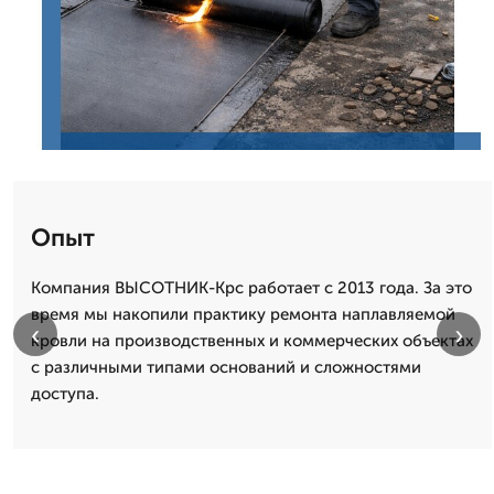
Опыт
Компания ВЫСОТНИК-Крс работает с 2013 года. За это
время мы накопили практику ремонта наплавляемой
‹
›
кровли на производственных и коммерческих объектах
с различными типами оснований и сложностями
доступа.