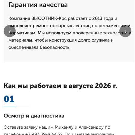
Гарантия качества
Компания ВЫСОТНИК-Крс работает с 2013 года и
выполняет ремонт пожарных лестниц по регламентам и
‹
›
нормативам. Мы используем проверенные технологии и
материалы, чтобы конструкция долго служила и
обеспечивала безопасность.
Как мы работаем в августе 2026 г.
01
Осмотр и диагностика
Оставьте заявку нашим Михаилу и Александру по
телефону +7 993 39-88-052. При выезде выполняем