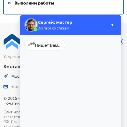
Выполним работы
Сергей: мастер
▼
Эксперт со стажем
Лучше
.Звони
Пишет Вам...
Услуги электронного маркетинга и аналитики
Контакты
Москва, Лесная улица, 4. оф. 12
krasnoyarsk@stroyimdom.ru
© 2016 - 2026 гг.
Политика конфиденциальности
Сайт носит исключительно информационный характер и не
является публичной офертой, определяемой положениями ГК
РФ. Для получения подробной информации о наличии, видах,
характеристиках и стоимости услуг и товаров обращайтесь в