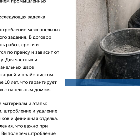
ванием промышленных
оследующая заделка
 штробление межпанельных
го задания. В договор
ь работ, сроки и
ся по прайсу и зависит от
у. Для частных и
панельных швов
кацией и прайс-листом.
 10 лет, что гарантирует
ах с панельным домом.
 материалы и этапы:
и, штробление и удаление
ыков и финишная отделка.
ления, что важно при
е. Выполняем штробление