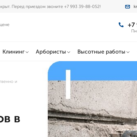
крыт. Перед приездом звоните +7 993 39-88-052!
k
+7
 цене
Пн
Клининг
Арбористы
Высотные работы
твенно и
в в