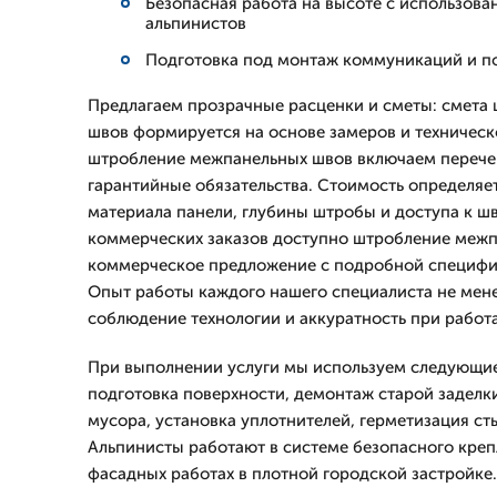
Безопасная работа на высоте с использо
альпинистов
Подготовка под монтаж коммуникаций и п
Предлагаем прозрачные расценки и сметы: смета
швов формируется на основе замеров и техническо
штробление межпанельных швов включаем перечен
гарантийные обязательства. Стоимость определяет
материала панели, глубины штробы и доступа к шв
коммерческих заказов доступно штробление меж
коммерческое предложение с подробной специфи
Опыт работы каждого нашего специалиста не менее
соблюдение технологии и аккуратность при работ
При выполнении услуги мы используем следующие
подготовка поверхности, демонтаж старой заделк
мусора, установка уплотнителей, герметизация ст
Альпинисты работают в системе безопасного креп
фасадных работах в плотной городской застройк