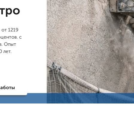
стро
 от 1219
оцентов. с
в. Опыт
 лет.
работы