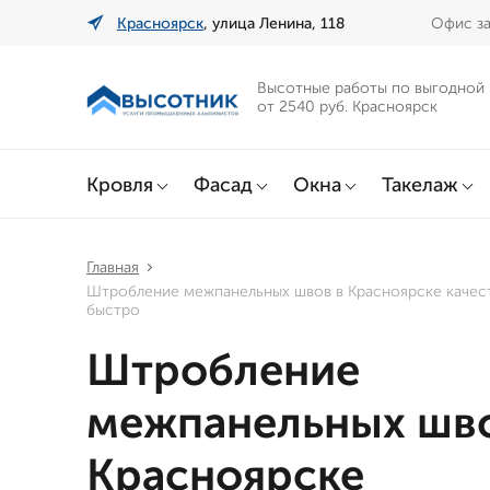
Красноярск
, улица Ленина, 118
Офис за
Высотные работы по выгодной
от 2540 руб. Красноярск
Кровля
Фасад
Окна
Такелаж
Главная
Штробление межпанельных швов в Красноярске качес
быстро
Штробление
межпанельных шво
Красноярске