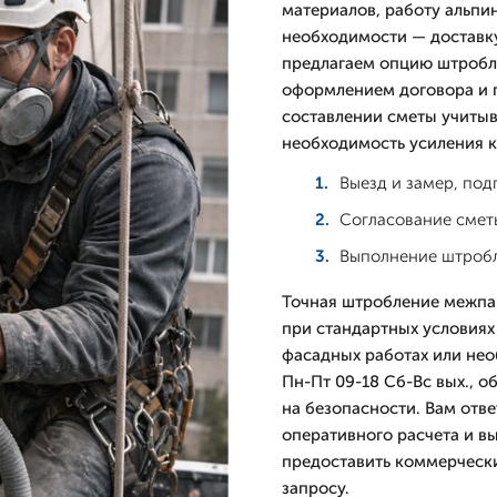
материалов, работу альпи
необходимости — доставку
предлагаем опцию штробл
оформлением договора и 
составлении сметы учитыв
необходимость усиления к
Выезд и замер, по
Согласование смет
Выполнение штробл
Точная штробление межпан
при стандартных условиях
фасадных работах или не
Пн-Пт 09-18 Сб-Вс вых., 
на безопасности. Вам отв
оперативного расчета и в
предоставить коммерчески
запросу.