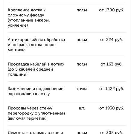
Крепление лотка к
пог.м
от 1300 руб.
сложному фасаду
(утопленные анкеры,
усиление)
Антикоррозийная обработка
пог.м
от 224 руб.
и покраска лотка после
монтажа
Прокладка кабелей в лотках
пог.м
от 163 руб.
(до 5 кабелей средней
толщины)
Заземление и подключение
точка
от 1422 руб.
экранов/шин к лотку
Проходы через стену/
шт.
от 1930 руб.
перегородку с уплотнением
(включая герметик)
Демонтаж старых лотков и
пог.м
от 305 руб.