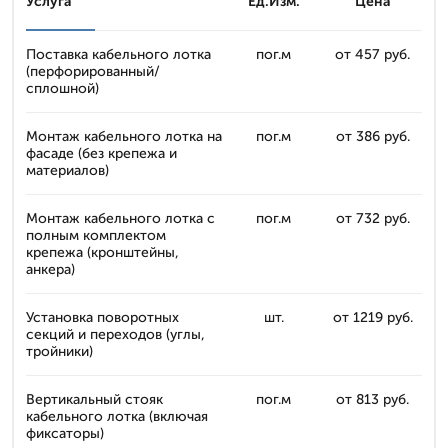
Услуга
Ед.Изм.
Цена
Поставка кабельного лотка
пог.м
от 457 руб.
(перфорированный/
сплошной)
Монтаж кабельного лотка на
пог.м
от 386 руб.
фасаде (без крепежа и
материалов)
Монтаж кабельного лотка с
пог.м
от 732 руб.
полным комплектом
крепежа (кронштейны,
анкера)
Установка поворотных
шт.
от 1219 руб.
секций и переходов (углы,
тройники)
Вертикальный стояк
пог.м
от 813 руб.
кабельного лотка (включая
фиксаторы)