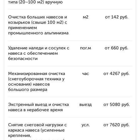
типа (20–100 м2) вручную
Очистка больших навесов и
м2
от 142 руб.
козырьков (свыше 100 м2) с
применением
промышленного альпинизма
Удаление наледи и сосулек с
пог.м
от 660 руб.
навеса с обеспечением
безопасности
Механизированная очистка
час
от 4267 руб.
(снегоуборочная техника у
основания) навесов
большого размера
Экстренный выезд и очистка
выезд
от 5080 руб.
навеса в нерабочее время
Снятие снеговой нагрузки с
усл.
от 7620 руб.
каркаса навеса (усиленные
крепления,